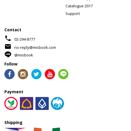
Catalogue 2017
Support
Contact
phone
02-294-8777
mail
no-reply@misbook.com
@misbook
Follow
Payment
Shipping