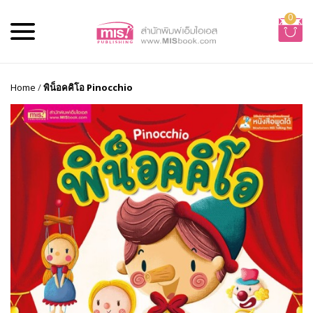
0
Home
/
พิน็อคคิโอ Pinocchio