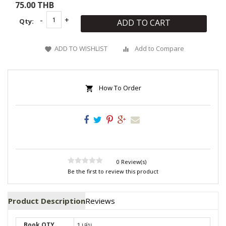
75.00 THB
Qty:
ADD TO CART
ADD TO WISHLIST
Add to Compare
How To Order
0 Review(s)
Be the first to review this product
Product Description
Reviews
Book QTY
1 เล่ม