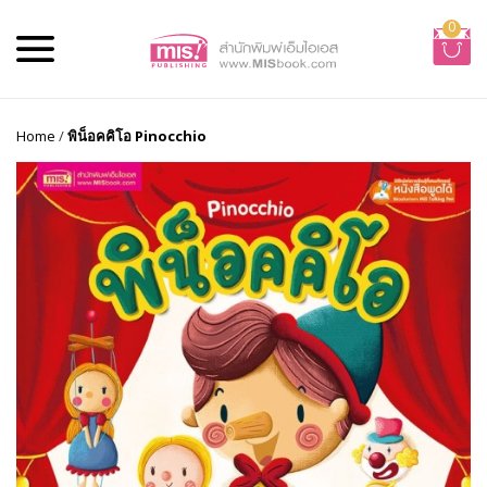
0
Home
/
พิน็อคคิโอ Pinocchio