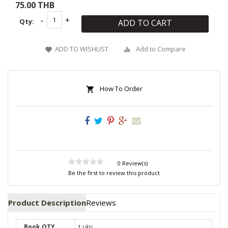
75.00 THB
Qty:
ADD TO CART
ADD TO WISHLIST
Add to Compare
How To Order
0 Review(s)
Be the first to review this product
Product Description
Reviews
Book QTY
1 เล่ม