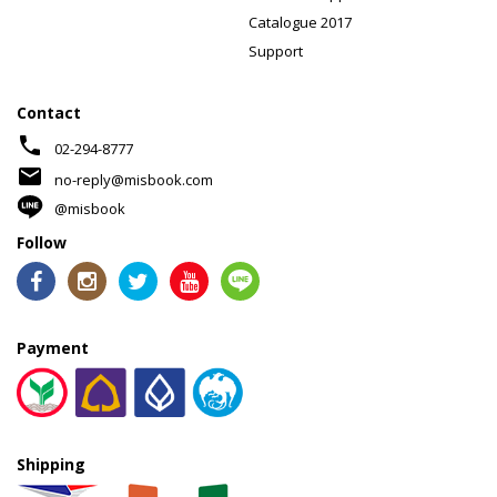
Catalogue 2017
Support
Contact
phone
02-294-8777
mail
no-reply@misbook.com
@misbook
Follow
Payment
Shipping