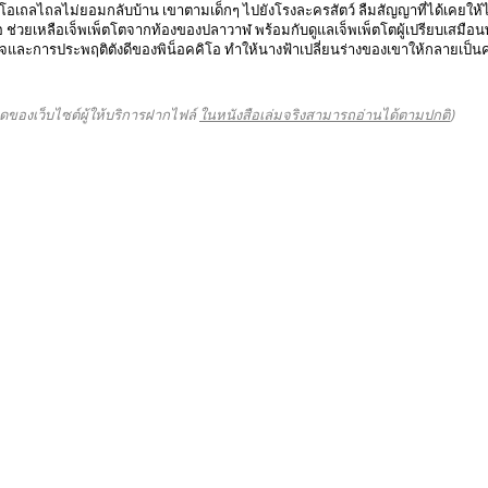
ิโอเถลไถลไม่ยอมกลับบ้าน เขาตามเด็กๆ ไปยังโรงละครสัตว์ ลืมสัญญาที่ได้เคยให้ไ
 ช่วยเหลือเจ็พเพ็ตโตจากท้องของปลาวาฬ พร้อมกับดูแลเจ็พเพ็ตโตผู้เปรียบเสมือนพ่
จและการประพฤติตังดีของพิน็อคคิโอ ทำให้นางฟ้าเปลี่ยนร่างของเขาให้กลายเป็นค
ดของเว็บไซต์ผู้ให้บริการฝากไฟล์
ในหนังสือเล่มจริงสามารถอ่านได้ตามปกติ
)