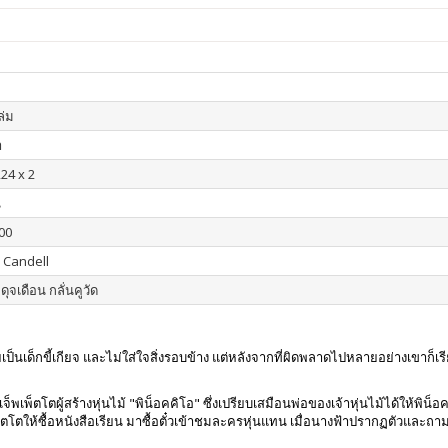
เล่ม
า
224 x 2
น
00
 Candell
 ดุจเดือน กลั่นคูวัด
กลายเป็นเด็กขี้เกียจ และไม่ใส่ใจสิ่งรอบข้าง แต่หลังจากที่ผิดพลาดไปหลายอย่างเขาก
งเจ็พเพ็ตโตผู้สร้างหุ่นไม้ "พิน็อคคิโอ" ซึ่งเปรียบเสมือนพ่อของเจ้าหุ่นไม้ได้ให้พิน
็ตโตให้ซื้อหนังสือเรียน มาซื้อตั๋วเข้าชมละครหุ่นแทน เมื่อนางฟ้าปรากฏตัวและถาม