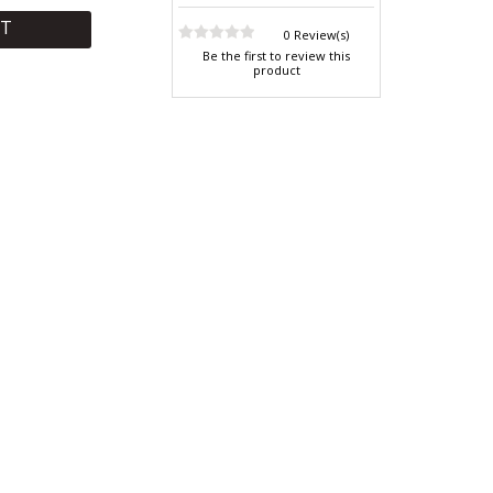
RT
0 Review(s)
Be the first to review this
product