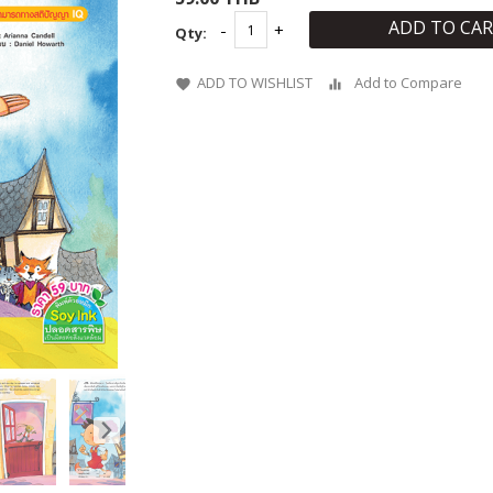
ADD TO CA
Qty:
ADD TO WISHLIST
Add to Compare