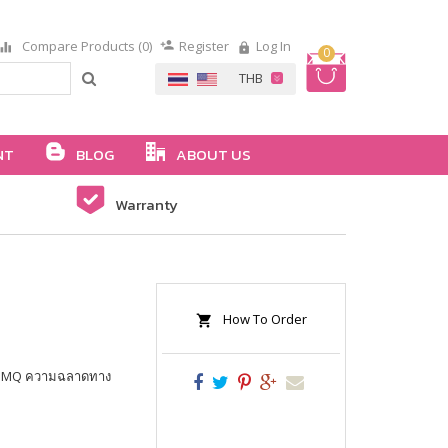
Compare Products (0)
Register
Log In
0
NT
BLOG
ABOUT US
Warranty
How To Order
รม MQ ความฉลาดทาง