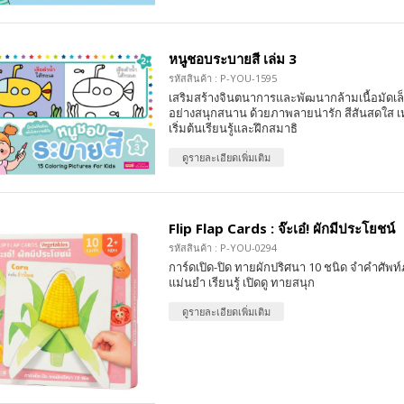
หนูชอบระบายสี เล่ม 3
รหัสสินค้า : P-YOU-1595
เสริมสร้างจินตนาการและพัฒนากล้ามเนื้อมัดเล
อย่างสนุกสนาน ด้วยภาพลายน่ารัก สีสันสดใส เ
เริ่มต้นเรียนรู้และฝึกสมาธิ
ดูรายละเอียดเพิ่มเติม
Flip Flap Cards : จ๊ะเอ๋! ผักมีประโยชน์
รหัสสินค้า : P-YOU-0294
การ์ดเปิด-ปิด ทายผักปริศนา 10 ชนิด จำคำศัพท
แม่นยำ เรียนรู้ เปิดดู ทายสนุก
ดูรายละเอียดเพิ่มเติม