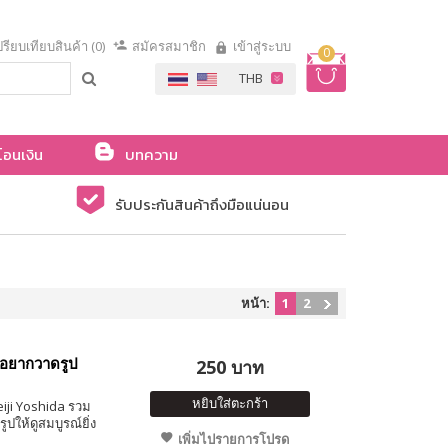
รียบเทียบสินค้า (0)
สมัครสมาชิก
เข้าสู่ระบบ
0
โอนเงิน
บทความ
รับประกันสินค้าถึงมือแน่นอน
หน้า:
1
2
ุณอยากวาดรูป
250 บาท
หยิบใส่ตะกร้า
iji Yoshida รวม
ูปให้ดูสมบูรณ์ยิ่ง
เพิ่มไปรายการโปรด