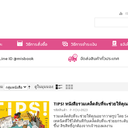
เป
ษะ
วิธีการสั่งซื้อ
วิธีการชำระเงิน
แจ้ง
Line ID @misbook
จัดส่งสินค้าทั่วประเทศ
าม
ดูในมุมมอง:
TIPS! หนังสือรวมเคล็ดลับที่จะช่วยให้ค
รหัสสินค้า : P-YOU-0923
รวมเคล็ดลับที่จะช่วยให้คุณอยากวาดรูป โดย Se
เทคนิคที่ใช้ได้ทันทีกับเคล็ดลับที่จะช่วยยกระดับร
ขึ้น! ลิขสิทธิ์ถูกต้องจากเจ้าของผลงาน