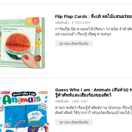
Flip Flap Cards : จ๊ะเอ๋! ผลไม้แสนอร่อย
รหัสสินค้า : P-YOU-0295
การ์ดเปิด-ปิด ทายผลไม้ปริศนา 10 ชนิด จำคำศ
อย่างแม่นยำ เรียนรู้ เปิดดู ทายสนุก
ดูรายละเอียดเพิ่มเติม
Guess Who I am : Animals (สันห่วง) ท
รู้คำศัพท์และเสียงร้องของสัตว์
รหัสสินค้า : I-KID-1547
ทายภาพสัตว์ เรียนรู้คำศัพท์ภาษาอังกฤษ เรียนรู้
คัดคำศัพท์ ใช้ปากกาไวท์บอร์ดเขียนแล้วลบได้ 
ดูรายละเอียดเพิ่มเติม