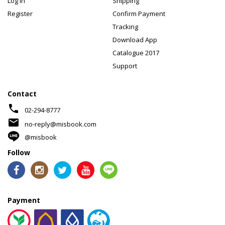
Log In
Shipping
Register
Confirm Payment
Tracking
Download App
Catalogue 2017
Support
Contact
phone
02-294-8777
mail
no-reply@misbook.com
@misbook
Follow
Payment