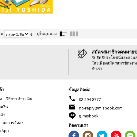
าม
ดูในมุมมอง:
สมัครสมาชิกจดหมายข
รับสิทธิประโยชน์และส่วน
ใครเพียงสมัครสมาชิกจดห
กับเรา
ค้า
ข้อมูลติดต่อ
phone
้อ
|
วิธีการชำระเงิน
02-294-8777
mail
นเงิน
no-reply@misbook.com
นค้า
@misbook
านะการจัดส่ง
ติดตามเรา
ด App