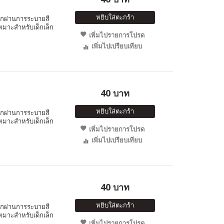
หยิบใส่ตะกร้า
็กผ่านการระบายสี
หมาะสำหรับเด็กเล็ก
เพิ่มไปรายการโปรด
เพิ่มไปเปรียบเทียบ
40 บาท
หยิบใส่ตะกร้า
็กผ่านการระบายสี
หมาะสำหรับเด็กเล็ก
เพิ่มไปรายการโปรด
เพิ่มไปเปรียบเทียบ
40 บาท
หยิบใส่ตะกร้า
็กผ่านการระบายสี
หมาะสำหรับเด็กเล็ก
เพิ่มไปรายการโปรด