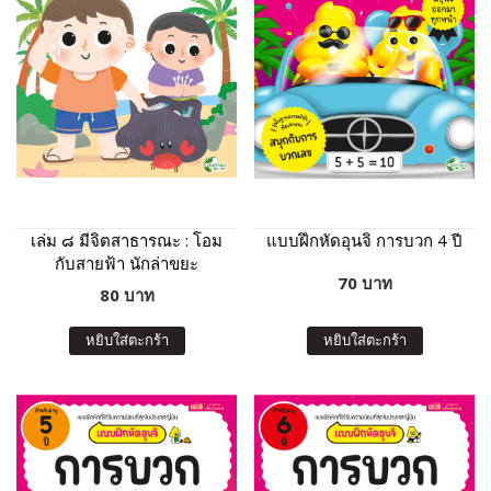
เล่ม ๘ มีจิตสาธารณะ : โอม
แบบฝึกหัดอุนจิ การบวก 4 ปี
กับสายฟ้า นักล่าขยะ
70 บาท
80 บาท
หยิบใส่ตะกร้า
หยิบใส่ตะกร้า