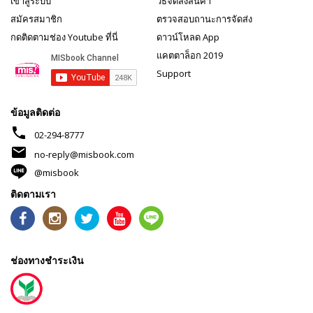
เข้าสู่ระบบ
วิธีจัดส่งสินค้า
สมัครสมาชิก
ตรวจสอบถานะการจัดส่ง
กดติดตามช่อง Youtube ที่นี่
ดาวน์โหลด App
แคตตาล็อก 2019
Support
ข้อมูลติดต่อ
phone
02-294-8777
mail
no-reply@misbook.com
@misbook
ติดตามเรา
ช่องทางชำระเงิน