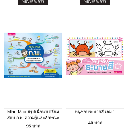
หยิบใส่ตะกร้า
หยิบใส่ตะกร้า
Mind Map สรุปเนื้อหาเตรียม
หนูชอบระบายสี เล่ม 1
สอบ ก.พ. ความรู้และลักษณะ
40 บาท
การเป็นข้าราชการที่ดี
95 บาท