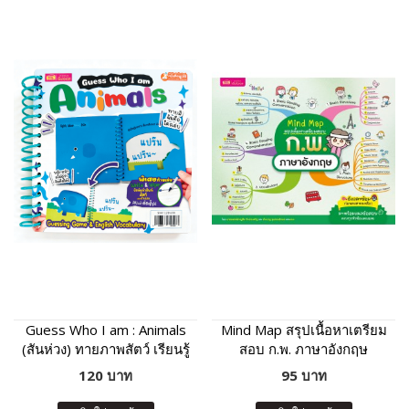
Guess Who I am : Animals
Mind Map สรุปเนื้อหาเตรียม
(สันห่วง) ทายภาพสัตว์ เรียนรู้
สอบ ก.พ. ภาษาอังกฤษ
คำศัพท์และเสียงร้องของสัตว์
120 บาท
95 บาท