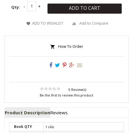
Qty:
ADD TO CART
ADD TO WISHLIST
Add to Compare
How To Order
0 Review(s)
Be the first to review this product
Product Description
Reviews
Book QTY
1 เล่ม