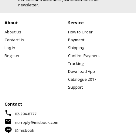
newsletter.
About
Service
About Us
How to Order
Contact Us
Payment
Log In
Shipping
Register
Confirm Payment
Tracking
Download App
Catalogue 2017
Support
Contact
phone
02-294-8777
mail
no-reply@misbook.com
@misbook