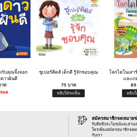
ดกับคุณจิ้งจอก
ซูเปอร์คิดส์ เด็กดี รู้จักขอบคุณ
โลกไดโนเสาร
ดาวฝันดี
และเก
บาท
75 บาท
89
าหมด
หยิบใส่รถเข็น
หยิบใ
สมัครสมาชิกจดหมายข
รับสิทธิประโยชน์และส่วน
ใครเพียงสมัครสมาชิกจดห
กับเรา