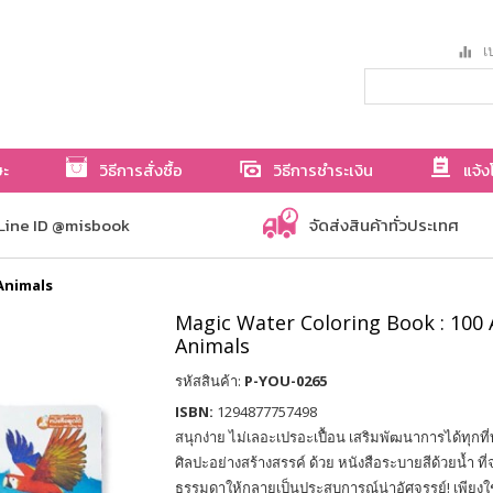
เป
ษะ
วิธีการสั่งซื้อ
วิธีการชำระเงิน
แจ้ง
Line ID @misbook
จัดส่งสินค้าทั่วประเทศ
Animals
Magic Water Coloring Book : 100
Animals
รหัสสินค้า:
P-YOU-0265
ISBN:
1294877757498
สนุกง่าย ไม่เลอะเปรอะเปื้อน เสริมพัฒนาการได้ทุกที
ศิลปะอย่างสร้างสรรค์ ด้วย หนังสือระบายสีด้วยน้ำ ท
ธรรมดาให้กลายเป็นประสบการณ์น่าอัศจรรย์! เพียงใช