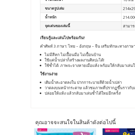
ขนาดรูปเล่ม
214x2
น้ำหนัก
214.00
จุดเด่นของเล่มนี้
สามารถ
เรียนรู้และเล่นไปพร้อมกัน!
คำศัพท์ 3 ภาษา: ไทย – อังกฤษ – จีน เสริมทักษะทางภา
ไม่มีสีหก ไม่เปื้อนมือ ไม่เปื้อนบ้าน
ใช้แค่น้ำเปล่าก็สร้างผลงานศิลปะได้!
ใช้ซ้ำได้: ภาพจะจางหายเมื่อแห้ง พร้อมให้กลับมาเล่นให
ใช้งานง่าย
เติมน้ำสะอาดลงใน ปากการะบายสีด้วยน้ำเปล่า
วาดลงบนหน้ากระดาษ แล้วชมภาพที่ปรากฏขึ้นราวกับ
ปล่อยให้แห้ง แล้วกลับมาเล่นซ้ำได้ใหม่อีกครั้ง!
คุณอาจจะสนใจในสินค้าดังต่อไปนี้