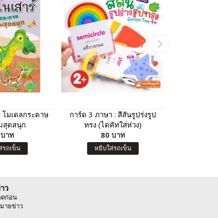
์ โมเดลกระดาษ
การ์ด 3 ภาษา : สีสันรูปร่งรูป
Plants vs Z
มสุดสนุก
ทรง (ไดคัทใส่ห่วง)
ซอมบี้)
 บาท
80 บาท
ดาราศาสตร์
8
ส่รถเข็น
หยิบใส่รถเข็น
หยิบ
่าว
ลดก่อน
มายข่าว