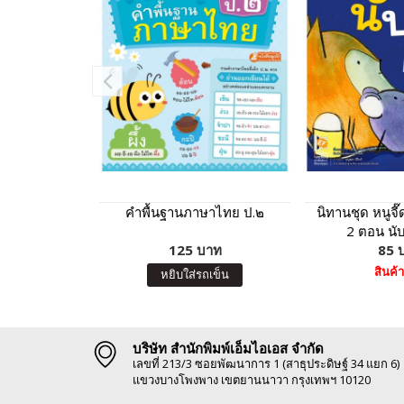
คำพื้นฐานภาษาไทย ป.๒
นิทานชุด หนูจี๊
2 ตอน นับ
125 บาท
85 
สินค้
หยิบใส่รถเข็น
บริษัท สำนักพิมพ์เอ็มไอเอส จำกัด
เลขที่ 213/3 ซอยพัฒนาการ 1 (สาธุประดิษฐ์ 34 แยก 6)
แขวงบางโพงพาง เขตยานนาวา กรุงเทพฯ 10120