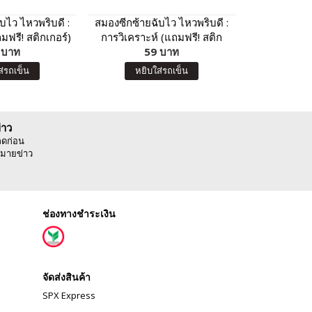
บไว ไหวพริบดี :
สมองซีกซ้ายฉับไว ไหวพริบดี :
สมองซีกซ้ายฉ
ถมฟรี! สติกเกอร์)
การวิเคราะห์ (แถมฟรี! สติก
การคำนวณ 
 บาท
59 บาท
เกอร์)
5
เ
ส่รถเข็น
หยิบใส่รถเข็น
หยิบ
่าว
ลดก่อน
มายข่าว
ช่องทางชำระเงิน
จัดส่งสินค้า
SPX Express