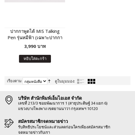
ปากกาพูดได้ MIS Talking
Pen รุ่นหมีฟ้า (เฉพาะปากกา
พูดได้ ไม่มีหนังสือในชุด)
3,990 บาท
หยิบใส่ตะกร้า
เรียงตาม
ดูในมุมมอง:
บริษัท สำนักพิมพ์เอ็มไอเอส จำกัด
เลขที่ 213/3 ซอยพัฒนาการ 1 (สาธุประดิษฐ์ 34 แยก 6)
แขวงบางโพงพาง เขตยานนาวา กรุงเทพฯ 10120
สมัครสมาชิกจดหมายข่าว
รับสิทธิประโยชน์และส่วนลดก่อนใครเพียงสมัครสมาชิก
จดหมายข่าวกับเรา