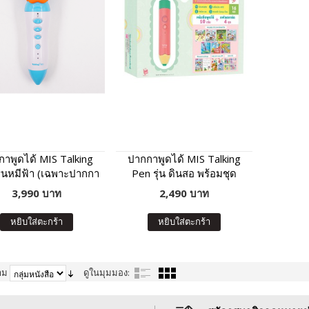
าพูดได้ MIS Talking
ปากกาพูดได้ MIS Talking
ุ่นหมีฟ้า (เฉพาะปากกา
Pen รุ่น ดินสอ พร้อมชุด
ด้ ไม่มีหนังสือในชุด)
หนังสือเสริมภาษา พัฒนา IQ
3,990 บาท
2,490 บาท
หยิบใส่ตะกร้า
หยิบใส่ตะกร้า
าม
ดูในมุมมอง: