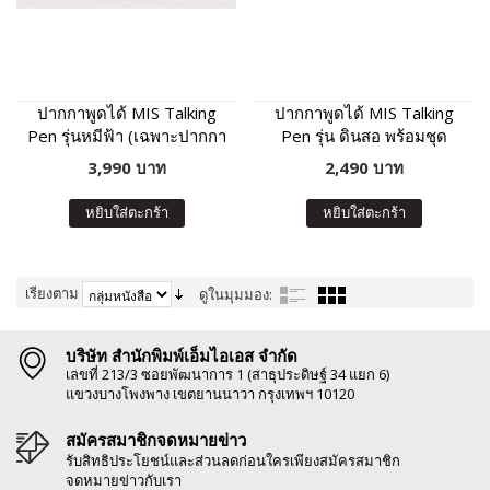
ปากกาพูดได้ MIS Talking
ปากกาพูดได้ MIS Talking
Pen รุ่นหมีฟ้า (เฉพาะปากกา
Pen รุ่น ดินสอ พร้อมชุด
พูดได้ ไม่มีหนังสือในชุด)
หนังสือเสริมภาษา พัฒนา IQ
3,990 บาท
2,490 บาท
หยิบใส่ตะกร้า
หยิบใส่ตะกร้า
เรียงตาม
ดูในมุมมอง:
บริษัท สำนักพิมพ์เอ็มไอเอส จำกัด
เลขที่ 213/3 ซอยพัฒนาการ 1 (สาธุประดิษฐ์ 34 แยก 6)
แขวงบางโพงพาง เขตยานนาวา กรุงเทพฯ 10120
สมัครสมาชิกจดหมายข่าว
รับสิทธิประโยชน์และส่วนลดก่อนใครเพียงสมัครสมาชิก
จดหมายข่าวกับเรา