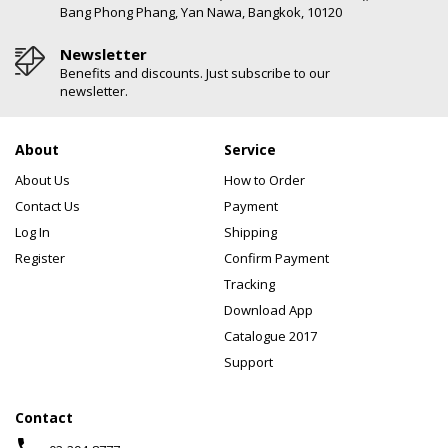
Bang Phong Phang, Yan Nawa, Bangkok, 10120
Newsletter
Benefits and discounts. Just subscribe to our
newsletter.
About
Service
About Us
How to Order
Contact Us
Payment
Log In
Shipping
Register
Confirm Payment
Tracking
Download App
Catalogue 2017
Support
Contact
phone