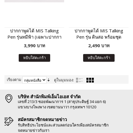
ปากกาพูดได้ MIS Talking
ปากกาพูดได้ MIS Talking
Pen รุ่นหมีฟ้า (เฉพาะปากกา
Pen รุ่น ดินสอ พร้อมชุด
พูดได้ ไม่มีหนังสือในชุด)
หนังสือเสริมภาษา พัฒนา IQ
3,990 บาท
2,490 บาท
หยิบใส่ตะกร้า
หยิบใส่ตะกร้า
เรียงตาม
ดูในมุมมอง:
บริษัท สำนักพิมพ์เอ็มไอเอส จำกัด
เลขที่ 213/3 ซอยพัฒนาการ 1 (สาธุประดิษฐ์ 34 แยก 6)
แขวงบางโพงพาง เขตยานนาวา กรุงเทพฯ 10120
สมัครสมาชิกจดหมายข่าว
รับสิทธิประโยชน์และส่วนลดก่อนใครเพียงสมัครสมาชิก
จดหมายข่าวกับเรา