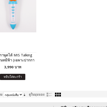
าพูดได้ MIS Talking
ุ่นหมีฟ้า (เฉพาะปากกา
ด้ ไม่มีหนังสือในชุด)
3,990 บาท
หยิบใส่ตะกร้า
าม
ดูในมุมมอง: