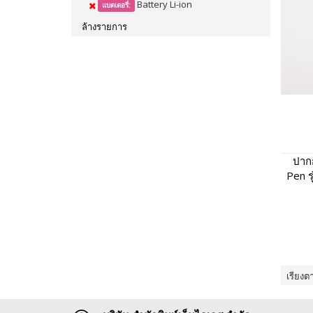
Battery Li-ion
แบตเตอรี่:
ล้างรายการ
ปากก
Pen ร
พูดไ
เรียงต