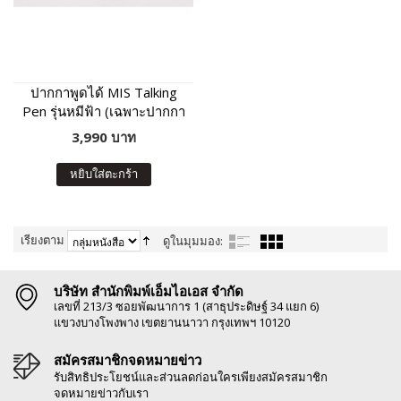
ปากกาพูดได้ MIS Talking
Pen รุ่นหมีฟ้า (เฉพาะปากกา
พูดได้ ไม่มีหนังสือในชุด)
3,990 บาท
หยิบใส่ตะกร้า
เรียงตาม
ดูในมุมมอง:
บริษัท สำนักพิมพ์เอ็มไอเอส จำกัด
เลขที่ 213/3 ซอยพัฒนาการ 1 (สาธุประดิษฐ์ 34 แยก 6)
แขวงบางโพงพาง เขตยานนาวา กรุงเทพฯ 10120
สมัครสมาชิกจดหมายข่าว
รับสิทธิประโยชน์และส่วนลดก่อนใครเพียงสมัครสมาชิก
จดหมายข่าวกับเรา