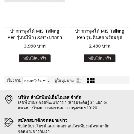
ปากกาพูดได้ MIS Talking
ปากกาพูดได้ MIS Talking
Pen รุ่นหมีฟ้า (เฉพาะปากกา
Pen รุ่น ดินสอ พร้อมชุด
พูดได้ ไม่มีหนังสือในชุด)
หนังสือเสริมภาษา พัฒนา IQ
3,990 บาท
2,490 บาท
หยิบใส่ตะกร้า
หยิบใส่ตะกร้า
เรียงตาม
ดูในมุมมอง:
บริษัท สำนักพิมพ์เอ็มไอเอส จำกัด
เลขที่ 213/3 ซอยพัฒนาการ 1 (สาธุประดิษฐ์ 34 แยก 6)
แขวงบางโพงพาง เขตยานนาวา กรุงเทพฯ 10120
สมัครสมาชิกจดหมายข่าว
รับสิทธิประโยชน์และส่วนลดก่อนใครเพียงสมัครสมาชิก
จดหมายข่าวกับเรา