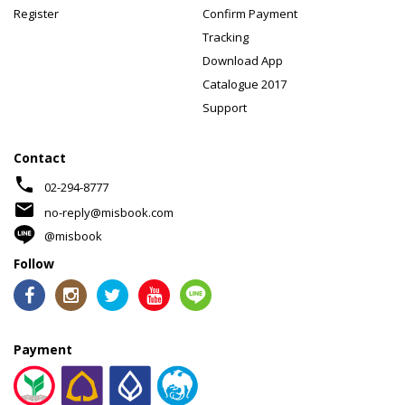
Register
Confirm Payment
Tracking
Download App
Catalogue 2017
Support
Contact
phone
02-294-8777
mail
no-reply@misbook.com
@misbook
Follow
Payment