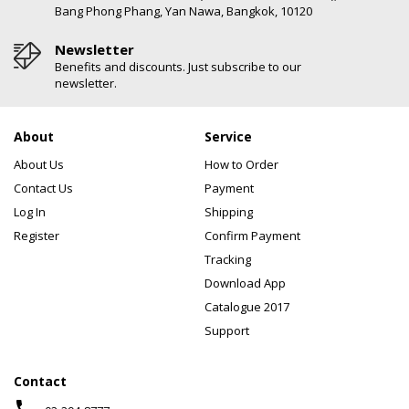
Bang Phong Phang, Yan Nawa, Bangkok, 10120
Newsletter
Benefits and discounts. Just subscribe to our
newsletter.
About
Service
About Us
How to Order
Contact Us
Payment
Log In
Shipping
Register
Confirm Payment
Tracking
Download App
Catalogue 2017
Support
Contact
phone