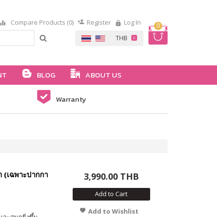
Compare Products (0)
Register
Log In
0
NT
BLOG
ABOUT US
Warranty
้า (เฉพาะปากกา
3,990.00 THB
Add to Cart
Add to Wishlist