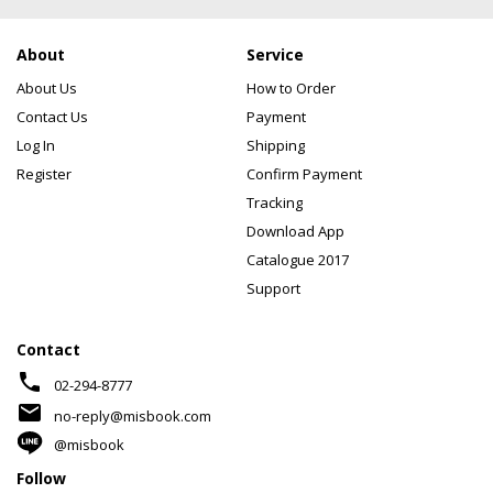
About
Service
About Us
How to Order
Contact Us
Payment
Log In
Shipping
Register
Confirm Payment
Tracking
Download App
Catalogue 2017
Support
Contact
phone
02-294-8777
mail
no-reply@misbook.com
@misbook
Follow