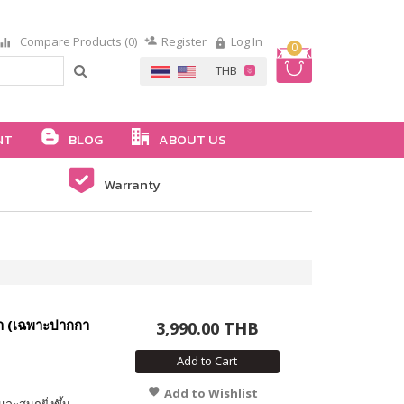
Compare Products (0)
Register
Log In
0
NT
BLOG
ABOUT US
Warranty
้า (เฉพาะปากกา
3,990.00 THB
Add to Cart
Add to Wishlist