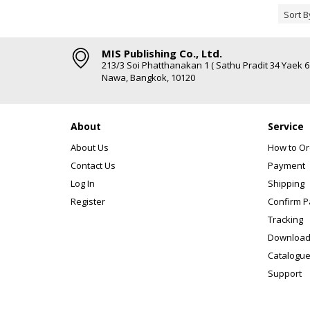
Sort B
MIS Publishing Co., Ltd.
213/3 Soi Phatthanakan 1 ( Sathu Pradit 34 Yaek 
Nawa, Bangkok, 10120
About
Service
About Us
How to Or
Contact Us
Payment
Log In
Shipping
Register
Confirm 
Tracking
Download
Catalogue
Support