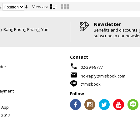
y
View as:
Newsletter
6 ), Bang Phong Phang, Yan
Benefits and discounts. 
subscribe to our newslet
Contact
phone
der
02-294-8777
mail
no-reply@misbook.com
@misbook
Payment
Follow
 App
 2017