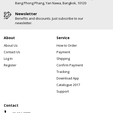
Bang Phong Phang, Yan Nawa, Bangkok, 10120
Newsletter
Benefits and discounts. Just subscribe to our
newsletter.
About
Service
About Us
How to Order
Contact Us
Payment
Log In
Shipping
Register
Confirm Payment
Tracking
Download App
Catalogue 2017
Support
Contact
phone