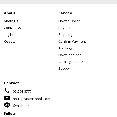
About
Service
About Us
How to Order
Contact Us
Payment
Log In
Shipping
Register
Confirm Payment
Tracking
Download App
Catalogue 2017
Support
Contact
phone
02-294-8777
mail
no-reply@misbook.com
@misbook
Follow