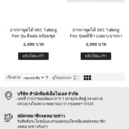
ปากกาพูดได้ MIS Talking
ปากกาพูดได้ MIS Talking
Pen รุ่น ดินสอ พร้อมชุด
Pen รุ่นหมีฟ้า (เฉพาะปากกา
หนังสือเสริมภาษา พัฒนา IQ
พูดได้ ไม่มีหนังสือในชุด)
2,490 บาท
3,990 บาท
หยิบใส่ตะกร้า
หยิบใส่ตะกร้า
เรียงตาม
ดูในมุมมอง:
บริษัท สำนักพิมพ์เอ็มไอเอส จำกัด
เลขที่ 213/3 ซอยพัฒนาการ 1 (สาธุประดิษฐ์ 34 แยก 6)
แขวงบางโพงพาง เขตยานนาวา กรุงเทพฯ 10120
สมัครสมาชิกจดหมายข่าว
รับสิทธิประโยชน์และส่วนลดก่อนใครเพียงสมัครสมาชิก
จดหมายข่าวกับเรา