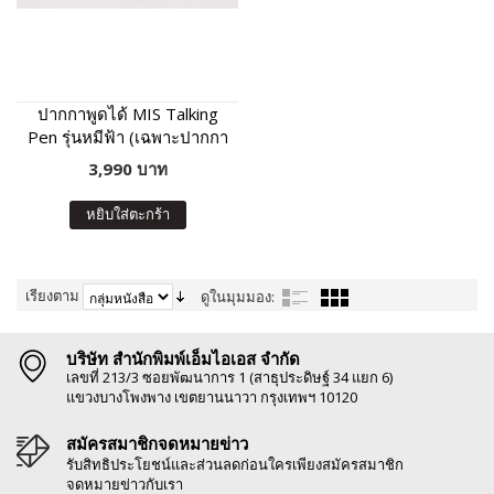
ปากกาพูดได้ MIS Talking
Pen รุ่นหมีฟ้า (เฉพาะปากกา
พูดได้ ไม่มีหนังสือในชุด)
3,990 บาท
หยิบใส่ตะกร้า
เรียงตาม
ดูในมุมมอง:
บริษัท สำนักพิมพ์เอ็มไอเอส จำกัด
เลขที่ 213/3 ซอยพัฒนาการ 1 (สาธุประดิษฐ์ 34 แยก 6)
แขวงบางโพงพาง เขตยานนาวา กรุงเทพฯ 10120
สมัครสมาชิกจดหมายข่าว
รับสิทธิประโยชน์และส่วนลดก่อนใครเพียงสมัครสมาชิก
จดหมายข่าวกับเรา