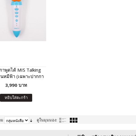
าพูดได้ MIS Talking
ุ่นหมีฟ้า (เฉพาะปากกา
ด้ ไม่มีหนังสือในชุด)
3,990 บาท
หยิบใส่ตะกร้า
าม
ดูในมุมมอง: