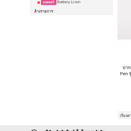
Battery Li-ion
แบตเตอรี่:
ล้างรายการ
ปากก
Pen ร
พูดไ
เรียงต