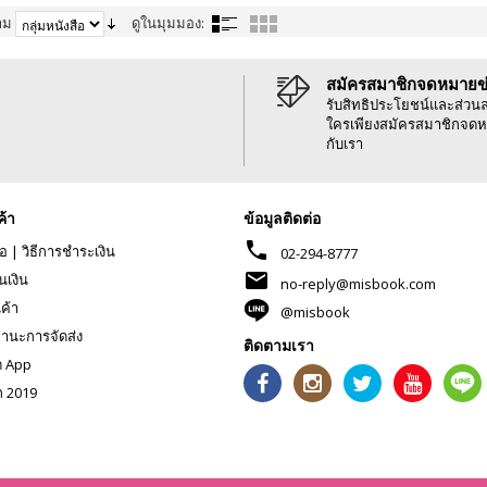
าม
ดูในมุมมอง:
สมัครสมาชิกจดหมายข
รับสิทธิประโยชน์และส่วน
ใครเพียงสมัครสมาชิกจดห
กับเรา
ค้า
ข้อมูลติดต่อ
phone
้อ
|
วิธีการชำระเงิน
02-294-8777
mail
นเงิน
no-reply@misbook.com
นค้า
@misbook
านะการจัดส่ง
ติดตามเรา
ด App
ก 2019