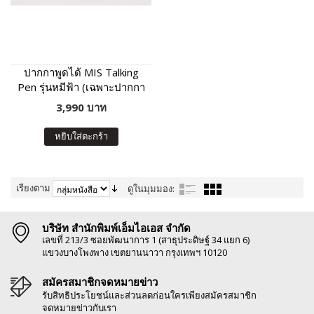
ปากกาพูดได้ MIS Talking
Pen รุ่นหมีฟ้า (เฉพาะปากกา
พูดได้ ไม่มีหนังสือในชุด)
3,990 บาท
หยิบใส่ตะกร้า
เรียงตาม
ดูในมุมมอง:
บริษัท สำนักพิมพ์เอ็มไอเอส จำกัด
เลขที่ 213/3 ซอยพัฒนาการ 1 (สาธุประดิษฐ์ 34 แยก 6)
แขวงบางโพงพาง เขตยานนาวา กรุงเทพฯ 10120
สมัครสมาชิกจดหมายข่าว
รับสิทธิประโยชน์และส่วนลดก่อนใครเพียงสมัครสมาชิก
จดหมายข่าวกับเรา