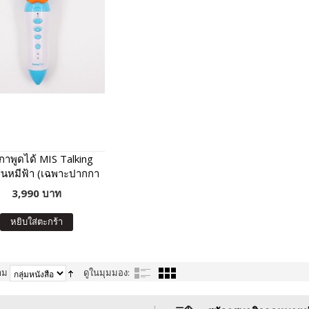
าพูดได้ MIS Talking
ุ่นหมีฟ้า (เฉพาะปากกา
ด้ ไม่มีหนังสือในชุด)
3,990 บาท
หยิบใส่ตะกร้า
าม
ดูในมุมมอง: