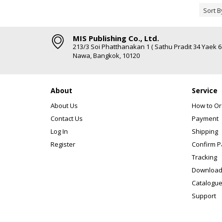
Sort B
MIS Publishing Co., Ltd.
213/3 Soi Phatthanakan 1 ( Sathu Pradit 34 Yaek 
Nawa, Bangkok, 10120
About
Service
About Us
How to Or
Contact Us
Payment
Log In
Shipping
Register
Confirm 
Tracking
Download
Catalogue
Support