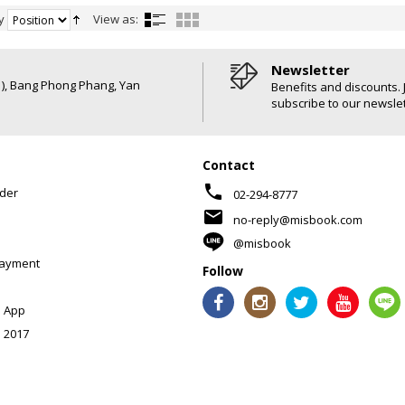
y
View as:
Newsletter
6 ), Bang Phong Phang, Yan
Benefits and discounts. 
subscribe to our newslet
Contact
phone
der
02-294-8777
mail
no-reply@misbook.com
@misbook
Payment
Follow
 App
 2017