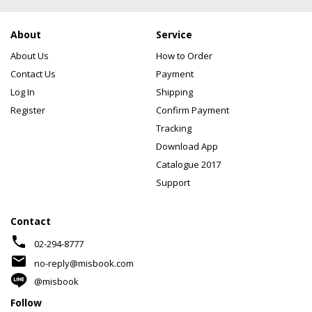
About
Service
About Us
How to Order
Contact Us
Payment
Log In
Shipping
Register
Confirm Payment
Tracking
Download App
Catalogue 2017
Support
Contact
phone
02-294-8777
mail
no-reply@misbook.com
@misbook
Follow