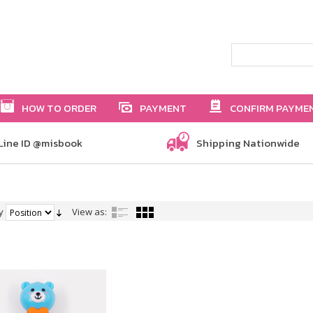
HOW TO ORDER
PAYMENT
CONFIRM PAYME
Line ID @misbook
Shipping Nationwide
y
View as: