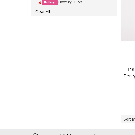
Battery Li-ion
Battery:
Clear All
ปากก
Pen ร
พูดไ
Sort B