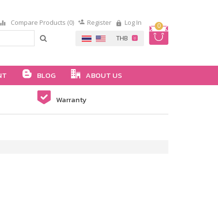
Compare Products (0)
Register
Log In
0
NT
BLOG
ABOUT US
Warranty