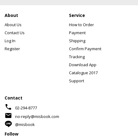
About
Service
About Us
How to Order
Contact Us
Payment
Log In
Shipping
Register
Confirm Payment
Tracking
Download App
Catalogue 2017
Support
Contact
phone
02-294-8777
mail
no-reply@misbook.com
@misbook
Follow