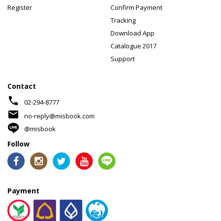
Register
Confirm Payment
Tracking
Download App
Catalogue 2017
Support
Contact
phone
02-294-8777
mail
no-reply@misbook.com
@misbook
Follow
Payment