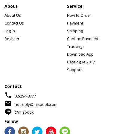
About
Service
About Us
How to Order
Contact Us
Payment
Log In
Shipping
Register
Confirm Payment
Tracking
Download App
Catalogue 2017
Support
Contact
phone
02-294-8777
mail
no-reply@misbook.com
@misbook
Follow