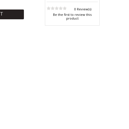
0 Review(s)
RT
Be the first to review this
product