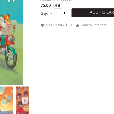
75.00 THB
ADD TO CA
Qty:
ADD TO WISHLIST
Add to Compare