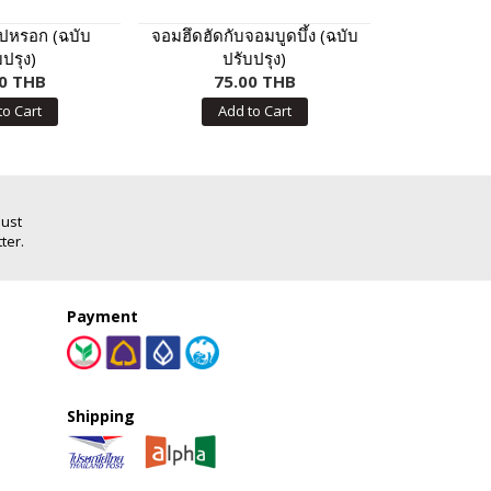
ปหรอก (ฉบับ
จอมฮึดฮัดกับจอมบูดบึ้ง (ฉบับ
คัดคล่องเขี
บปรุง)
ปรับปรุง)
ภาษาไทย ต
0 THB
75.00 THB
20.00 THB
Add
to Cart
Add to Cart
Just
ter.
Payment
Shipping