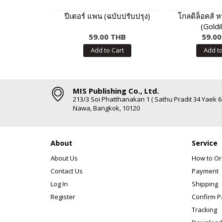
ปีเตอร์ แพน (ฉบับปรับปรุง)
โกลดิล็อคส์ 
(Goldi
59.00 THB
59.0
Add to Cart
Add to
MIS Publishing Co., Ltd.
213/3 Soi Phatthanakan 1 ( Sathu Pradit 34 Yaek 
Nawa, Bangkok, 10120
About
Service
About Us
How to Or
Contact Us
Payment
Log In
Shipping
Register
Confirm 
Tracking