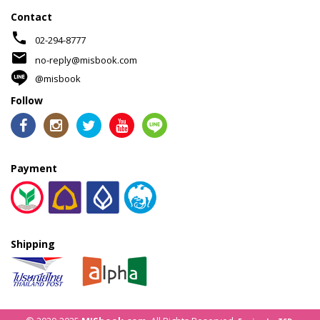
Contact
phone
02-294-8777
mail
no-reply@misbook.com
@misbook
Follow
Payment
Shipping