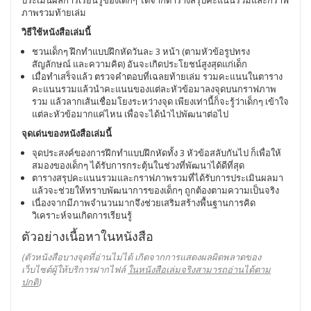
ประเมินผลการเรียนรู้ของเด็กๆ ได้จากตารางสรุปคะแนนรวมและกราฟ
ภาพรวมท้ายเล่ม
วิธีใช้หนังสือเล่มนี้
ชวนเด็กๆ ฝึกทำแบบฝึกหัดวันละ 3 หน้า (ตามหัวข้อรูปทรง
สัญลักษณ์ และความคิด) อันจะเกิดประโยชน์สูงสุดแก่เด็ก
เมื่อทำเสร็จแล้ว ตรวจคำตอบที่เฉลยท้ายเล่ม รวมคะแนนในตาราง
คะแนนรวมแล้วนำคะแนนของแต่ละหัวข้อมาลงจุดบนกราฟภาพ
รวม แล้วลากเส้นเชื่อมโยงระหว่างจุด เพียงเท่านี้ก็จะรู้ว่าเด็กๆ เข้าใจ
แต่ละหัวข้อมากแค่ไหน เพื่อจะได้นำไปพัฒนาต่อไป
จุดเด่นของหนังสือเล่มนี้
จุดประสงค์ของการฝึกทำแบบฝึกหัดทั้ง 3 หัวข้อสลับกันไป ก็เพื่อให้
สมองของเด็กๆ ได้รับการกระตุ้นในช่วงที่พัฒนาได้ดีที่สุด
ตารางสรุปคะแนนรวมและกราฟภาพรวมที่ได้รับการประเมินผลมา
แล้วจะช่วยให้ทราบพัฒนาการของเด็กๆ ถูกต้องตามความเป็นจริง
เนื่องจากมีภาพจำนวนมากจึงช่วยเสริมสร้างพื้นฐานการคิด
วิเคราะห์จนเกิดการเรียนรู้
ตัวอย่างเนื้อหาในหนังสือ
(ตัวหนังสือบางจุดที่อ่านไม่ได้ เกิดจากการแสดงผลผิดพลาดของ
เว็บไซต์ผู้ให้บริการฝากไฟล์
ในหนังสือเล่มจริงสามารถอ่านได้ตาม
ปกติ
)