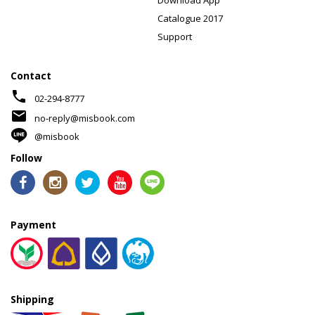
Download App
Catalogue 2017
Support
Contact
phone
02-294-8777
mail
no-reply@misbook.com
@misbook
Follow
Payment
Shipping