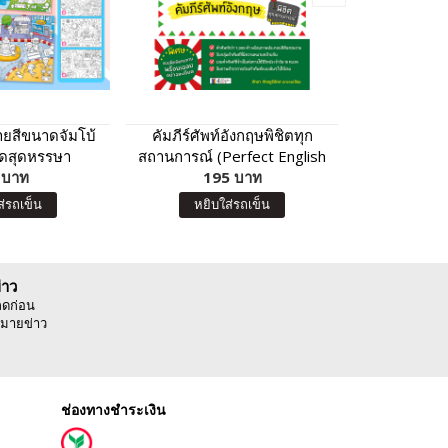
ยสีขนาดจัมโบ้
คัมภีร์ศัพท์อังกฤษพิชิตทุก
สนทนาภาษ
ยุดสุดหรรษา
สถานการณ์ (Perfect English
ครอบครัว ชุด
 บาท
Vocabulary)
195 บาท
ของ
11
ส่รถเข็น
หยิบใส่รถเข็น
หยิบ
่าว
ลดก่อน
มายข่าว
ช่องทางชำระเงิน