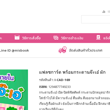
เป
ษะ
วิธีการสั่งซื้อ
วิธีการชำระเงิน
แจ้ง
Line ID @misbook
จัดส่งสินค้าทั่วประเทศ
แฟลชการ์ด พร้อมกระดานจ๊ะเอ๋ ผัก
รหัสสินค้า:
I-CAD-169
ISBN:
1294877749233
กระดานจ๊ะเอ๋ เปิด-ปิดพิชิตศัพท์ กระดานปักหมุดน่ารัก
ใส่เข้าไปได้ มีความจ๊ะเอ๋ ตื่นเต้น ดึงออกมาแล้วเจอ
เรียนรู้เรื่อผักแล้ว ยังเป็นการฝึกกล้ามเนื้อมือ ฝึกสม
การเรียนรู้ที่มั่นคง