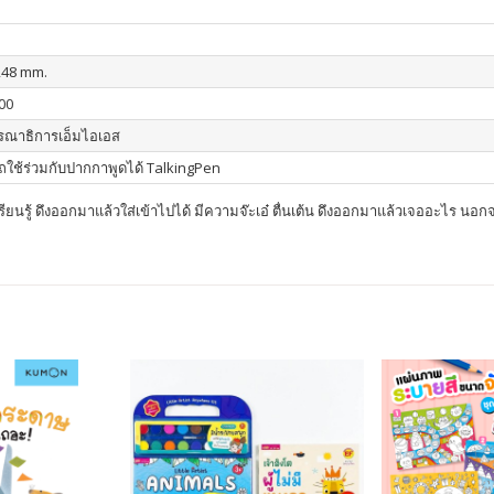
248 mm.
00
รณาธิการเอ็มไอเอส
ใช้ร่วมกับปากกาพูดได้ TalkingPen
รียนรู้ ดึงออกมาแล้วใส่เข้าไปได้ มีความจ๊ะเอ๋ ตื่นเต้น ดึงออกมาแล้วเจออะไร นอกจาก