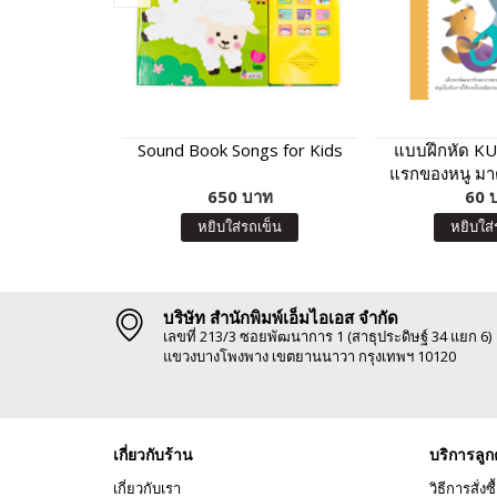
Sound Book Songs for Kids
แบบฝึกหัด KU
แรกของหนู มา
650 บาท
เถอะ เ
60 
หยิบใส่รถเข็น
หยิบใส่
บริษัท สำนักพิมพ์เอ็มไอเอส จำกัด
เลขที่ 213/3 ซอยพัฒนาการ 1 (สาธุประดิษฐ์ 34 แยก 6)
แขวงบางโพงพาง เขตยานนาวา กรุงเทพฯ 10120
เกี่ยวกับร้าน
บริการลูก
เกี่ยวกับเรา
วิธีการสั่งซื