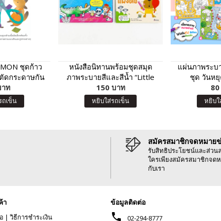
MON ชุดก้าว
หนังสือนิทานพร้อมชุดสมุด
แผ่นภาพระบา
ตัดกระดาษกัน
ภาพระบายสีและสีน้ำ “Little
ชุด วันห
ล่ม 2
บาท
Artist : Animals” ปกฟ้า
150 บาท
80
รถเข็น
หยิบใส่รถเข็น
หยิบใ
สมัครสมาชิกจดหมายข
รับสิทธิประโยชน์และส่วน
ใครเพียงสมัครสมาชิกจดห
กับเรา
ค้า
ข้อมูลติดต่อ
phone
้อ
|
วิธีการชำระเงิน
02-294-8777