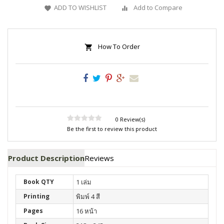
ADD TO WISHLIST
Add to Compare
How To Order
0 Review(s)
Be the first to review this product
Product Description
Reviews
Book QTY
1 เล่ม
Printing
พิมพ์ 4 สี
Pages
16 หน้า