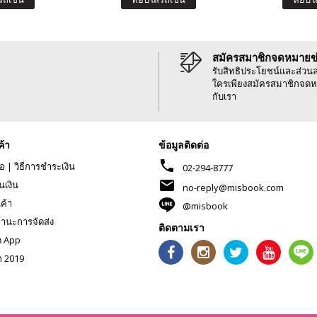
สมัครสมาชิกจดหมายข
รับสิทธิประโยชน์และส่วน
ใครเพียงสมัครสมาชิกจดห
กับเรา
ค้า
ข้อมูลติดต่อ
phone
้อ
|
วิธีการชำระเงิน
02-294-8777
mail
นเงิน
no-reply@misbook.com
นค้า
@misbook
านะการจัดส่ง
ติดตามเรา
ด App
ก 2019