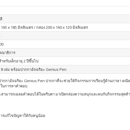
สี
 165 x 185 มิลลิเมตร / กล่อง 200 x 160 x 120 มิลลิเมตร
น
00
รณาธิการ
ำหรับเด็กอายุ 2 ปีขึ้นไป
อ 8 เล่ม พร้อมปากกาอัจฉริยะ Genius Pen
ากกาอัจฉริยะ Genius Pen ปากกาที่จะช่วยให้กิจกรรมการเรียนรู้ด้านภาษา คณิตศาส
งักในการหาคำตอบ
ั้น ก็จะสามารถเฉลยคำตอบได้ในพริบตา มาเปิดกล่องความสนุกและพบกับกิจกรรมสุดท
รแก้ไขปัญหาให้กับหนูน้อย
า