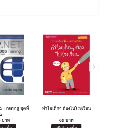
Training ชุดที่
ทำไมเด็กๆ ต้องไปโรงเรียน
แฟลชการ์ด 
2
คำศัพท์ภาษ
 บาท
69 บาท
ได้ ร
15
ส่รถเข็น
หยิบใส่รถเข็น
หยิบ