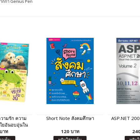
ปากกา Genius Pen
ความรัก ความ
Short Note สังคมศึกษา
ASP.NET 2005 
ใยอันอบอุ่นใน
ครัว
 บาท
120 บาท
240
รถเข็น
หยิบใส่รถเข็น
หยิบใ