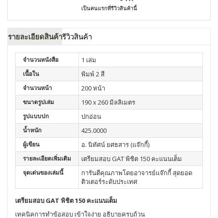
เป็นคนแรกที่รีวิวสินค้านี้
รายละเอียดสินค้า
รีวิวสินค้า
จำนวนหนังสือ
1 เล่ม
เนื้อใน
พิมพ์ 2 สี
จำนวนหน้า
200 หน้า
ขนาดรูปเล่ม
190 x 260 มิลลิเมตร
รูปแบบปก
ปกอ่อน
น้ำหนัก
425.0000
ผู้เขียน
อ. นิทัศน์ ยศธสาร (แจ๊กกี้)
รายละเอียดเพิ่มเติม
เตรียมสอบ GAT พิชิต 150 คะแนนเต็ม
จุดเด่นของเล่มนี้
การันตีคุณภาพโดยอาจารย์แจ๊กกี้ สุดยอด
ติวเตอร์ระดับประเทศ
เตรียมสอบ GAT พิชิต 150 คะแนนเต็ม
เทคนิคการทำข้อสอบ เข้าใจง่าย อธิบายครบถ้วน