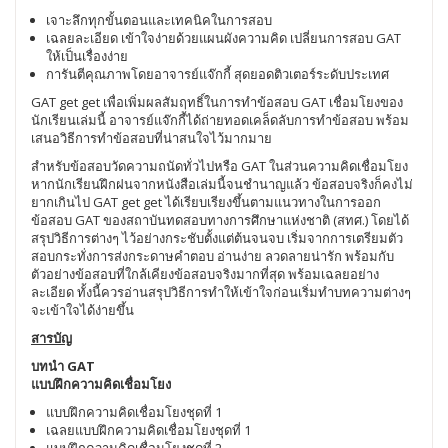
เจาะลึกทุกขั้นตอนและเทคนิคในการสอบ
เฉลยละเอียด เข้าใจง่ายด้วยแผนผังความคิด เปลี่ยนการสอบ GAT
ให้เป็นเรื่องง่าย
การันตีคุณภาพโดยอาจารย์แจ๊กกี้ สุดยอดติวเตอร์ระดับประเทศ
GAT get get เพื่อเพิ่มผลสัมฤทธิ์ในการทำข้อสอบ GAT เชื่อมโยงของ
นักเรียนเล่มนี้ อาจารย์แจ๊กกี้ได้ถ่ายทอดเคล็ดลับการทำข้อสอบ พร้อม
เสนอวิธีการทำข้อสอบที่น่าสนใจไว้มากมาย
สำหรับข้อสอบวัดความถนัดทั่วไปหรือ GAT ในส่วนความคิดเชื่อมโยง
หากนักเรียนฝึกฝนจากหนังสือเล่มนี้จนชำนาญแล้ว ข้อสอบจริงก็คงไม่
ยากเกินไป GAT get get ได้เรียบเรียงขึ้นตามแนวทางในการออก
ข้อสอบ GAT ของสถาบันทดสอบทางการศึกษาแห่งชาติ (สทศ.) โดยได้
สรุปวิธีการต่างๆ ไว้อย่างกระชับตั้งแต่ต้นจนจบ เริ่มจากการเตรียมตัว
สอบกระทั่งการส่งกระดาษคำตอบ อ่านง่าย ลวดลายน่ารัก พร้อมกับ
ตัวอย่างข้อสอบที่ใกล้เคียงข้อสอบจริงมากที่สุด พร้อมเฉลยอย่าง
ละเอียด ทั้งนี้ควรอ่านสรุปวิธีการทำให้เข้าใจก่อนเริ่มทำบทความต่างๆ
จะเข้าใจได้ง่ายขึ้น
สารบัญ
บทนำ GAT
แบบฝึกความคิดเชื่อมโยง
แบบฝึกความคิดเชื่อมโยงชุดที่ 1
เฉลยแบบฝึกความคิดเชื่อมโยงชุดที่ 1