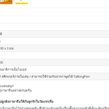
สี
า
292 x 3 มม.
น
00
รณาธิการเอ็มไอเอส
! สติกเกอร์ภายในเล่ม / สามารถใช้ร่วมกับปากกาพูดได้ TalkingPen
เกมแสนสนุก
นรู้ภาษาจีนอย่างครบครัน
ลูกฝังภาษาจีนให้กับลูกรักในวัยแรกเริ่ม
้ภาษาจีนไว้อย่างครบครัน ซึ่งล้วนแล้วแต่เป็นเรื่องพื้นฐานรอบตัวที่เด็กๆ ต้องเร