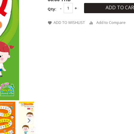
ADD TO CA
Qty:
ADD TO WISHLIST
Add to Compare