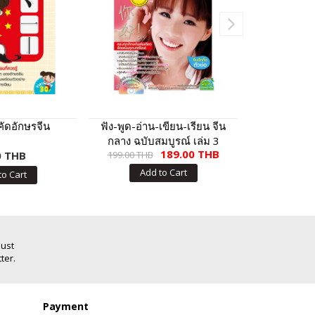
คัดอักษรจีน
ฟัง-พูด-อ่าน-เขียน-เรียน จีน
สนทนาภาษ
กลาง ฉบับสมบูรณ์ เล่ม 3
ครอบครัว ชุด
189.00 THB
0 THB
199.00 THB
115
ของ
Add to Cart
to Cart
Add
Just
ter.
Payment