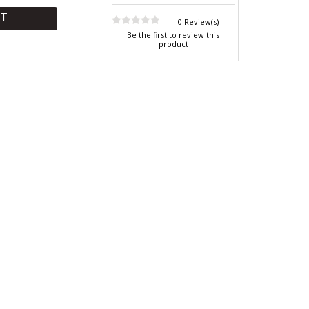
RT
0 Review(s)
Be the first to review this
product