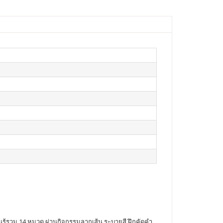
ียนรู้รวม 14 หมวด ผ่านกิจกรรมลากเส้น ระบายสี ฝึกคัดคำ