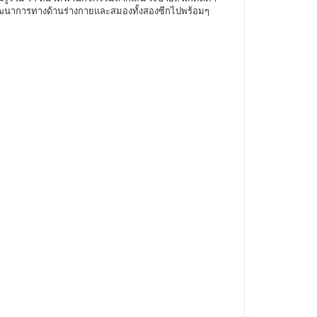
างพัฒนาการทางด้านร่างกายและสมองทั้งสองซีกไปพร้อมๆ