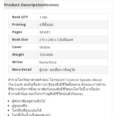
Product Description
Reviews
Book QTY
1 เล่ม
Printing
4 สีทั้งเล่ม
Pages
38 หน้า
Book Size
215 x 240 x 3 มิลลิเมตร
Cover
ปกอ่อน
Weight
150.0000
Writer
Nuria Roca
More Detail
ผู้แปล : ดุจเดือน กลั่นคูวัด
สำรวจโลกวิทยาศาสตร์ ตอน โลกของเรา Science Speaks About
The Earth พบกับเรื่องราวน่ารู้ของสิ่งมีชีวิตทั้งหลาย ลักษณะการดำรง
ชีวิต รวมถึงการพึ่งพาอาศัยกันของสิ่งมีชีวิตบนโลกใบนี้ มาเป็นนัก
สำรวจตัวน้อย ท่องโลกกว้างดูสิ่งมีชีวิตรอบตัวกันเถอะ
ผู้พักอาศัยอยู่ตามต้นไม้
คู่หูของพืช
โลกที่เปลี่ยนแปลงได้
โลกที่เป็นน้ำแข็งตลอดเวลา