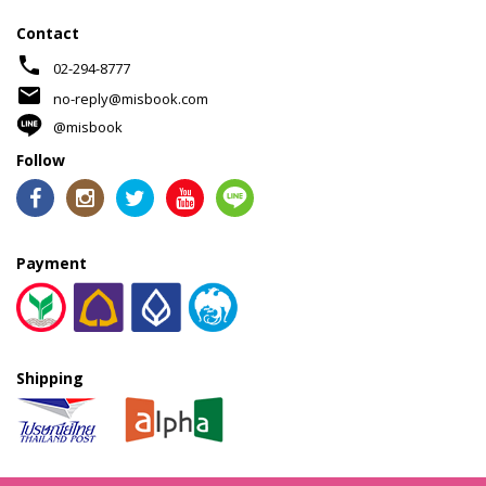
Contact
phone
02-294-8777
mail
no-reply@misbook.com
@misbook
Follow
Payment
Shipping