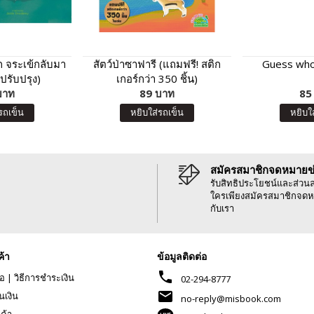
ก จระเข้กลับมา
สัตว์ป่าซาฟารี (แถมฟรี! สติก
Guess who
ปรับปรุง)
เกอร์กว่า 350 ชิ้น)
บาท
89 บาท
85
รถเข็น
หยิบใส่รถเข็น
หยิบใ
สมัครสมาชิกจดหมายข
รับสิทธิประโยชน์และส่วน
ใครเพียงสมัครสมาชิกจดห
กับเรา
ค้า
ข้อมูลติดต่อ
phone
้อ
|
วิธีการชำระเงิน
02-294-8777
mail
นเงิน
no-reply@misbook.com
นค้า