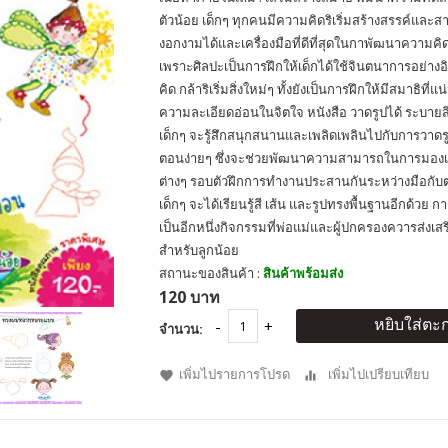
ตัวน้อย เด็กๆ ทุกคนมีความคิดริเริ่มสร้างสรรค์และ
งอกงามได้และเครื่องมือที่ดีที่สุดในกาพัฒนาความคิด
เพราะศิลปะเป็นการฝึกให้เด็กได้ใช้จินตนาการอย่างอ
คิด กล้าริเริ่มสิ่งใหม่ๆ ทั้งยังเป็นการฝึกให้มีสมาธิที
ความละเอียดอ่อนในจิตใจ หนังสือ วาดรูปได้ ระบายส
เด็กๆ จะรู้สึกสนุกสนานและเพลิดเพลินไปกับการวาด
ตอนง่ายๆ ซึ่งจะช่วยพัฒนาความสามารถในการมองเห
ต่างๆ รอบตัวฝึกการทำงานประสานกันระหว่างมือกับตาได
เด็กๆ จะได้เรียนรู้สี เส้น และรูปทรงพื้นฐานอีกด้วย
เป็นอีกหนึ่งกิจกรรมที่พ่อแม่และผู้ปกครองควารส่งเส
สำหรับลูกน้อย
สถานะของสินค้า :
สินค้าพร้อมส่ง
120 บาท
หยิบใส่ตะก
จำนวน:
เพิ่มไปรายการโปรด
เพิ่มไปเปรียบเทียบ