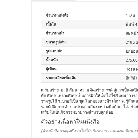
จำนวนหนังสือ
1 เล่ม
เนื้อใน
พิมพ์ 4 
จำนวนหน้า
96 หน้
ขนาดรูปเล่ม
219 x 2
รูปแบบปก
ปกอ่อ
น้ำหนัก
275.00
ผู้เขียน
Rosa M
รายละเอียดเพิ่มเติม
อิสรีย์
เสริมสร้างสมาธิ พัมนาความคิดสร้างสรรค์ สู่การเป็นศิลป
คือ ศิลปะ เพราะศิลปะเป็นการฝึกให้เด็กได้ใช้จินตนาการอย่
วาดรูปได้ ระบายสีเป็น ชุด โลกของนางฟ้า เด็กๆ จะรู้
รอบตัวฝึกการทำงานประสานกันระหว่างมือกับตาได้อย่างดีเยี
เสริมให้เป็นกิจกรรมยามว่างสำหรับลูกน้อย
ตัวอย่างเนื้อหาในหนังสือ
(ตัวหนังสือบางจุดที่อ่านไม่ได้ เกิดจากการแสดงผลผิดพลา