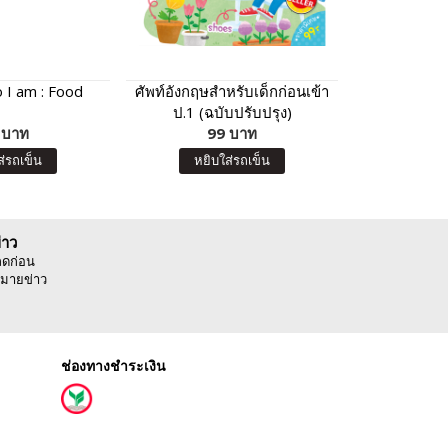
 I am : Food
ศัพท์อังกฤษสำหรับเด็กก่อนเข้า
โปสเตอร์พล
ป.1 (ฉบับปรับปรุง)
 บาท
99 บาท
5
ส่รถเข็น
หยิบใส่รถเข็น
หยิบ
่าว
ลดก่อน
มายข่าว
ช่องทางชำระเงิน