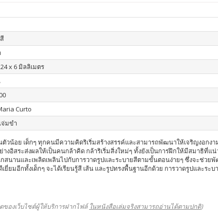
สี
า
24 x 6 มิลลิเมตร
น
00
aria Curto
 แจ่มขำ
ินตัวน้อย เด็กๆ ทุกคนมีความคิดริเริ่มสร้างสรรค์และสามารถพัฒนาให้เจริญงอกงาม
างอิสระส่งผลให้เป็นคนกล้าคิด กล้าริเริ่มสิ่งใหม่ๆ ทั้งยังเป็นการฝึกให้มีสมาธิท
สึกสนุกสนานและเพลิดเพลินไปกับการวาดรูปและระบายสีตามขั้นตอนง่ายๆ ซึ่งจะช่
่ยมอีกทั้งเด็กๆ จะได้เรียนรู้สี เส้น และรูปทรงพื้นฐานอีกด้วย การวาดรูปและระบา
ดของเว็บไซต์ผู้ให้บริการฝากไฟล์
ในหนังสือเล่มจริงสามารถอ่านได้ตามปกติ
)