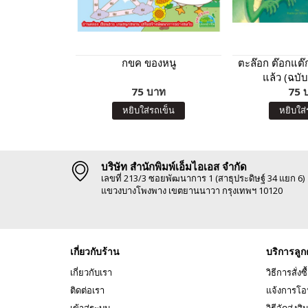
กขค ของหนู
ตะล๊อก ต๊อกแต๊
แล้ว (ฉบับ
75 บาท
75 
หยิบใส่รถเข็น
หยิบใส่
บริษัท สำนักพิมพ์เอ็มไอเอส จำกัด
เลขที่ 213/3 ซอยพัฒนาการ 1 (สาธุประดิษฐ์ 34 แยก 6)
แขวงบางโพงพาง เขตยานนาวา กรุงเทพฯ 10120
เกี่ยวกับร้าน
บริการลูก
เกี่ยวกับเรา
วิธีการสั่งซื
ติดต่อเรา
แจ้งการโอ
เข้าสู่ระบบ
วิธีจัดส่งสิ