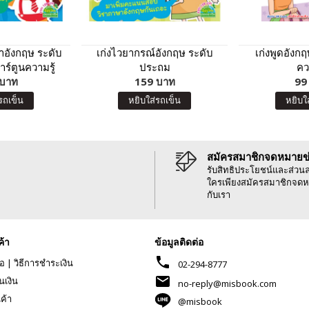
อังกฤษ ระดับ
เก่งไวยากรณ์อังกฤษ ระดับ
เก่งพูดอังก
ร์ตูนความรู้
ประถม
คว
 บาท
159 บาท
99
รถเข็น
หยิบใส่รถเข็น
หยิบใ
สมัครสมาชิกจดหมายข
รับสิทธิประโยชน์และส่วน
ใครเพียงสมัครสมาชิกจดห
กับเรา
ค้า
ข้อมูลติดต่อ
phone
้อ
|
วิธีการชำระเงิน
02-294-8777
mail
นเงิน
no-reply@misbook.com
นค้า
@misbook