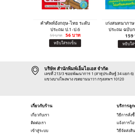
คำศัพท์อังกฤษ-ไทย ระดับ
เก่งสนทนาภาษา
ประถม ป.1-ป.6
ประถม ฉบับกา
56 บาท
59 บาท
159
หยิบใส่รถเข็น
หยิบใส่
บริษัท สำนักพิมพ์เอ็มไอเอส จำกัด
เลขที่ 213/3 ซอยพัฒนาการ 1 (สาธุประดิษฐ์ 34 แยก 6)
แขวงบางโพงพาง เขตยานนาวา กรุงเทพฯ 10120
เกี่ยวกับร้าน
บริการลูก
เกี่ยวกับเรา
วิธีการสั่งซื
ติดต่อเรา
แจ้งการโอ
เข้าสู่ระบบ
วิธีจัดส่งสิ