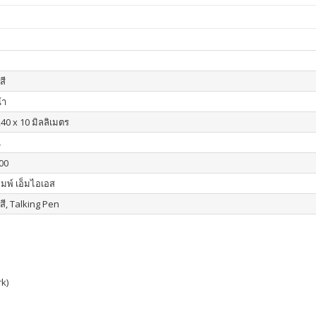
สี
้า
240 x 10 มิลลิเมตร
น
00
ิมพ์ เอ็มไอเอส
 สี, Talking Pen
k)