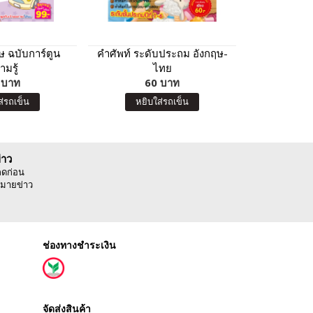
ฤษ ฉบับการ์ตูน
คำศัพท์ ระดับประถม อังกฤษ-
สร้างเด็ก 2
ามรู้
ไทย
อังกฤษ ชุด
 บาท
60 บาท
ของหนูน้อย
11
ส่รถเข็น
หยิบใส่รถเข็น
หยิบ
่าว
ลดก่อน
มายข่าว
ช่องทางชำระเงิน
จัดส่งสินค้า