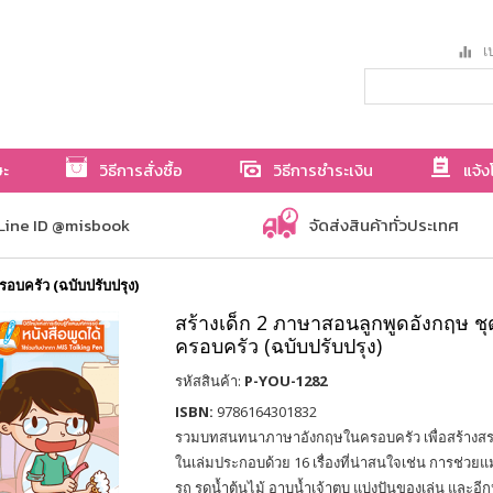
เป
ษะ
วิธีการสั่งซื้อ
วิธีการชำระเงิน
แจ้ง
Line ID @misbook
จัดส่งสินค้าทั่วประเทศ
อบครัว (ฉบับปรับปรุง)
สร้างเด็ก 2 ภาษาสอนลูกพูดอังกฤษ ช
ครอบครัว (ฉบับปรับปรุง)
รหัสสินค้า:
P-YOU-1282
ISBN:
9786164301832
รวมบทสนทนาภาษาอังกฤษในครอบครัว เพื่อสร้างสรร
ในเล่มประกอบด้วย 16 เรื่องที่น่าสนใจเช่น การช่วยแ
รถ รดน้ำต้นไม้ อาบน้ำเจ้าตูบ แบ่งปันของเล่น และอีก