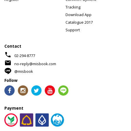
Tracking
Download App
Catalogue 2017
Support
Contact
phone
02-294-8777
mail
no-reply@misbook.com
@misbook
Follow
Payment