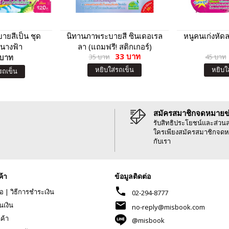
ายสีเป็น ชุด
นิทานภาพระบายสี ซินเดอเรล
หนูคนเก่งหัด
นางฟ้า
ลา (แถมฟรี! สติกเกอร์)
33 บาท
 บาท
35 บาท
45 บาท
หยิบใส่รถเข็น
หยิบใ
รถเข็น
สมัครสมาชิกจดหมายข
รับสิทธิประโยชน์และส่วน
ใครเพียงสมัครสมาชิกจดห
กับเรา
ค้า
ข้อมูลติดต่อ
phone
้อ
|
วิธีการชำระเงิน
02-294-8777
mail
นเงิน
no-reply@misbook.com
นค้า
@misbook