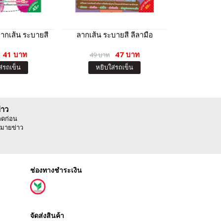
ลากเส้น ระบายสี
ลากเส้น ระบายสี ลีลามือ
นิทานภาพระบ
ยักษ์ (แถม
41 บาท
47 บาท
49 บาท
3
ส่รถเข็น
หยิบใส่รถเข็น
หยิบ
่าว
ลดก่อน
มายข่าว
ช่องทางชำระเงิน
จัดส่งสินค้า