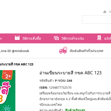
เป
ษะ
วิธีการสั่งซื้อ
วิธีการชำระเงิน
แจ้ง
Line ID @misbook
จัดส่งสินค้าทั่วประเทศ
ยนระบายสี กขค ABC 123
อ่านเขียนระบายสี กขค ABC 123
รหัสสินค้า:
P-YOU-244
ISBN:
1294877732570
เตรียมพร้อมก่อนวัยเรียน และสนุกไปกับการระบายสี
อักษรภาษาอังกฤษ A-Z ทั้งตัวพิมพ์ใหญ่และตัวพิมพ์เล็
รบิกและเลขไทย
สถานะของสินค้า :
สินค้าพร้อมส่ง