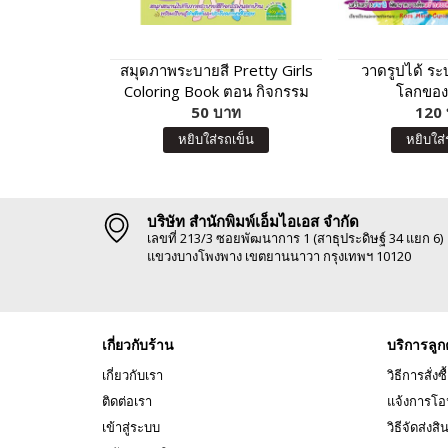
สมุดภาพระบายสี Pretty Girls
วาดรูปได้ ระบ
Coloring Book ตอน กิจกรรม
โลกของ
นอกบ้าน
50 บาท
120
หยิบใส่รถเข็น
หยิบใส่
บริษัท สำนักพิมพ์เอ็มไอเอส จำกัด
เลขที่ 213/3 ซอยพัฒนาการ 1 (สาธุประดิษฐ์ 34 แยก 6)
แขวงบางโพงพาง เขตยานนาวา กรุงเทพฯ 10120
เกี่ยวกับร้าน
บริการลูก
เกี่ยวกับเรา
วิธีการสั่งซื
ติดต่อเรา
แจ้งการโอ
เข้าสู่ระบบ
วิธีจัดส่งสิ