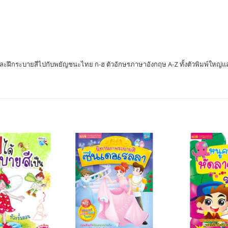
 และฝึกระบายสีไปกับพยัญชนะไทย ก-ฮ ตัวอักษรภาษาอังกฤษ A-Z ทั้งตัวพิมพ์ใหญ่แล